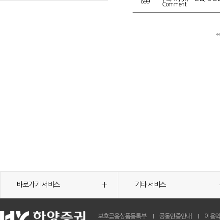
699
Comment
바로가기 서비스
기타 서비스
보호금융상품등록부
공동인증안내
이용