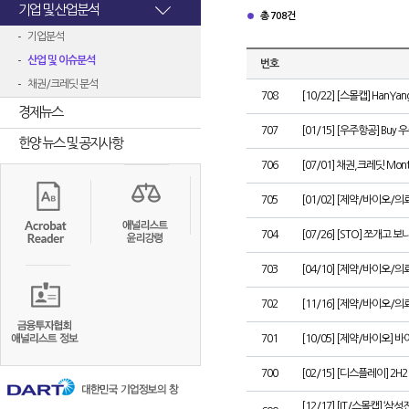
기업 및 산업분석
총 708건
기업분석
산업 및 이슈분석
번호
채권/크레딧 분석
708
[10/22] [스몰캡] HanYang
경제뉴스
707
[01/15] [우주항공] Buy 우
한양 뉴스 및 공지사항
706
[07/01] 채권,크레딧 M
705
[01/02] [제약/바이오/
704
[07/26] [STO] 쪼개고 보
703
[04/10] [제약/바이오/
702
[11/16] [제약/바이오
701
[10/05] [제약/바이오] 
700
[02/15] [디스플레이] 2H
[12/17] [IT/스몰캡] 