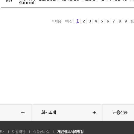
699
Comment
1
처음
이전
2
3
4
5
6
7
8
9
1
회사소개
금융상품
안내
이용약관
상품공시실
개인정보처리방침