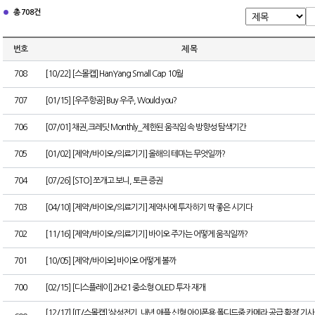
총 708건
번호
제 목
708
[10/22] [스몰캡] HanYang Small Cap 10월
707
[01/15] [우주항공] Buy 우주, Would you?
706
[07/01] 채권,크레딧 Monthly_제한된 움직임 속 방향성 탐색기간
705
[01/02] [제약/바이오/의료기기] 올해의 테마는 무엇일까?
704
[07/26] [STO] 쪼개고 보니, 토큰 증권
703
[04/10] [제약/바이오/의료기기] 제약사에 투자하기 딱 좋은 시기다
702
[11/16] [제약/바이오/의료기기] 바이오 주가는 어떻게 움직일까?
701
[10/05] [제약/바이오] 바이오 어떻게 볼까
700
[02/15] [디스플레이] 2H21 중소형 OLED 투자 재개
[12/17] [IT/스몰캡] ‘삼성전기, 내년 애플 신형 아이폰용 폴디드줌 카메라 공급 확정’ 기