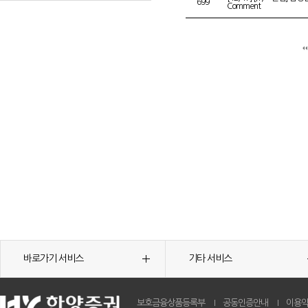
699
Comment
바로가기 서비스
기타 서비스
보호금융상품등록부
공동인증안내
이용