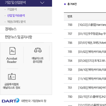
기업 및 산업분석
총 708건
기업분석
산업 및 이슈분석
번호
채권/크레딧 분석
708
[10/22] [스몰캡] HanYang
경제뉴스
707
[01/15] [우주항공] Buy 우
한양 뉴스 및 공지사항
706
[07/01] 채권,크레딧 M
705
[01/02] [제약/바이오/
704
[07/26] [STO] 쪼개고 보
703
[04/10] [제약/바이오/
702
[11/16] [제약/바이오
701
[10/05] [제약/바이오] 
700
[02/15] [디스플레이] 2H
[12/17] [IT/스몰캡] 