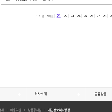
21
처음
이전
22
23
24
25
26
27
28
2
회사소개
금융상품
안내
이용약관
상품공시실
개인정보처리방침