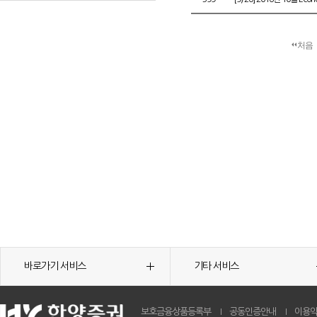
처음
바로가기 서비스
기타 서비스
보호금융상품등록부
공동인증안내
이용