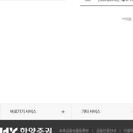
처음
바로가기 서비스
기타 서비스
보호금융상품등록부
공동인증안내
이용