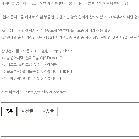
에이터를 공급하고, LG이노텍이 최종 폴디드줌 카메라 모듈을 조립하여 애플에 공급
-현재 폴디드줌 카메라 핵심 부품인 1) 렌즈는 양측 협의가 완료되었고, 2) 액츄에이터만 
Fact Check 3: 갤럭시 S21 3종 모델 ‘전부’에 폴디드줌 카메라 적용 확정?
-21년 1월 출시 예정인 갤럭시 S21 시리즈 3종 모델 중 가장 상위 모델인 ‘갤럭시S21 
삼성전기 폴디드줌 카메라 관련 Supply-Chain
>> 동운아나텍: 폴디드줌 OIS Driver IC
>> 액트로: 폴디드줌 OIS 액츄에이터
>> 옵트론텍: 폴디드줌 OIS 액츄에이터, IR Filter
>> 자화전자: 폴디드줌 OIS 액츄에이터
자료 바로가기 : http://bit.ly/2LwmNov
목록
이전 글
다음 글