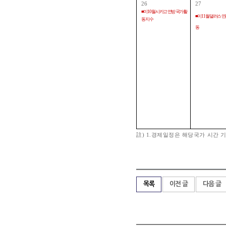
26
27
■ 미 10월 시카고 연방 국가활
■ 미 11월 댈러스 
동 지수
동
註) 1.경제일정은 해당국가 시간 기
목록
이전 글
다음 글