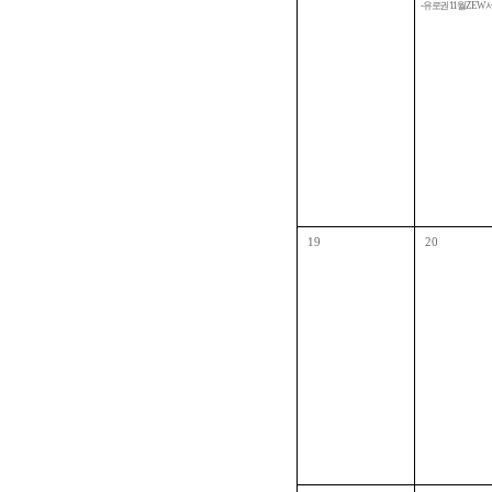
- 유로권 11월 ZEW
19
20