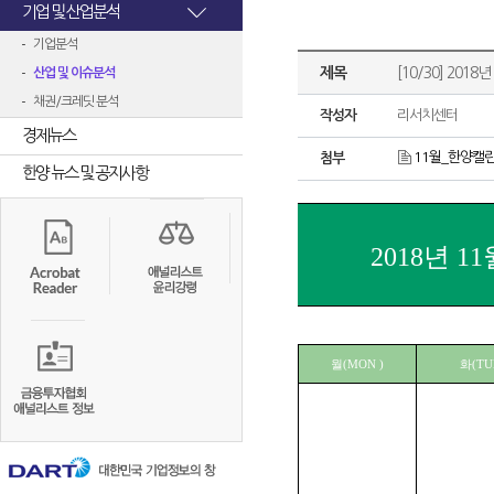
기업 및 산업분석
기업분석
제목
[10/30] 2018년
산업 및 이슈분석
채권/크레딧 분석
작성자
리서치센터
경제뉴스
11월_한양캘린
첨부
한양 뉴스 및 공지사항
2018년 1
월(MON )
화(TU