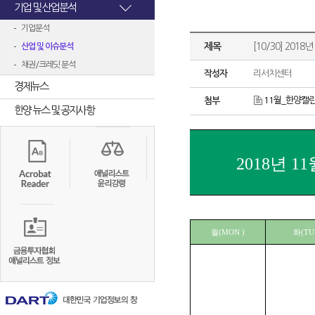
기업 및 산업분석
기업분석
제목
[10/30] 2018년
산업 및 이슈분석
채권/크레딧 분석
작성자
리서치센터
경제뉴스
11월_한양캘린
첨부
한양 뉴스 및 공지사항
2018년 1
월(MON )
화(TU