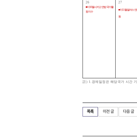
26
27
■ 미 10월 시카고 연방 국가활
■ 미 11월 댈러스 
동 지수
동
註) 1.경제일정은 해당국가 시간 기
목록
이전 글
다음 글