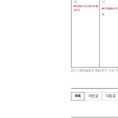
26
27
■ 미 10월 시카고 연방 국가활
■ 미 11월 댈러스 
동 지수
동
註) 1.경제일정은 해당국가 시간 기
목록
이전 글
다음 글