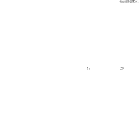
- 유로권 11월 ZEW
19
20