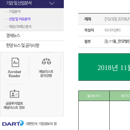
기업 및 산업분석
기업분석
제목
[10/30] 2018년
산업 및 이슈분석
채권/크레딧 분석
작성자
리서치센터
경제뉴스
11월_한양캘린
첨부
한양 뉴스 및 공지사항
2018년 1
월(MON )
화(TU