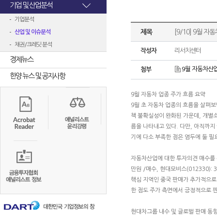
기업 및 산업분석
기업분석
제목
[9/10] 9월 
산업 및 이슈분석
채권/크레딧 분석
작성자
리서치센터
경제뉴스
9월 자동차산업.
첨부
한양 뉴스 및 공지사항
9월 자동차 업종 주가 흐름 요약
9월 초 자동차 업종의 흐름을 살펴보
책 불확실성이 완화된 가운데, 개별소
름을 나타내고 있다. 다만, 아직까지
기에 다소 부족한 점은 염두에 둘 필
자동차산업에 대한 투자의견 매수를 유지하
만원 /매수, 현대모비스(012330)
핵심 지역인 중국 판매가 추가적으로 
한 점도 주가 측면에서 긍정적으로 
현대차그룹 내수 및 글로벌 판매 동