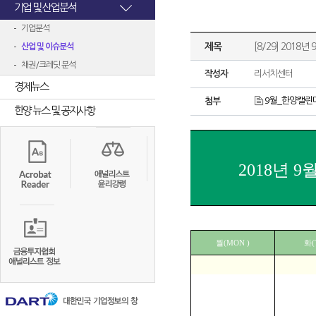
기업 및 산업분석
기업분석
제목
[8/29] 2018년 
산업 및 이슈분석
채권/크레딧 분석
작성자
리서치센터
경제뉴스
9월_한양캘린더
첨부
한양 뉴스 및 공지사항
2018년 9
월(MON )
화(