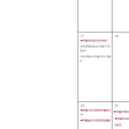
17
18
■ 미 9월 제조업지수 (뉴욕주)
- 유로권 8월 최종 소비자물가지수
전년비
- 유로권 8월 소비자물가지수 전월
비
24
25
■ 미 8월 시카고 연방 국가활동 지
■ 미 9월 리치
수
■ 미 9월 컨
■ 미 9월 댈러스 연준 제조업 활동
대지수