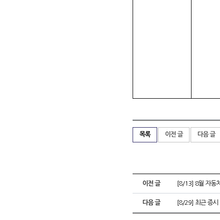
목록
이전 글
다음 글
이전 글
[8/13] 8월 
다음 글
[8/29] 최근 증시