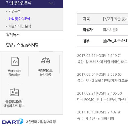
기업 및 산업분석
기업분석
제목
[7/27] 최근 증
산업 및 이슈분석
채권/크레딧 분석
작성자
리서치센터
경제뉴스
8월_최근증시.p
첨부
한양 뉴스 및 공지사항
2017.08.11 KOSPI: 2,319.71
북한, 괌 포위 사격 위협 외국인 매도
2017.09.04 KOSPI: 2,329.65
북한, 6차 핵실험 개인투자자 매도
2017.09.21 KOSPI: 2,406.50
미국 FOMC, 연내 금리인상, 자산긴
2017.10.18 KOSPI: 2,482.91
중국, 제 19차 당대회 개최