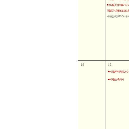
■ 미 5월 소비자물가지
(4월:0.2%, (5월 잠정):없음
- 유로권 6월 ZEW 서베
18
19
■ 미 5월 주택착공건수
■ 미 5월 건축허가