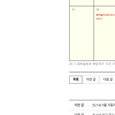
25
26
■ 미 6월 컨퍼런스보
대지수
註) 1.경제일정은 해당국가 시간 기
목록
이전 글
다음 글
이전 글
[5/14] 5월 