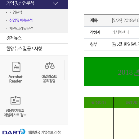
기업 및 산업분석
기업분석
제목
[5/29] 2018년 
산업 및 이슈분석
채권/크레딧 분석
작성자
리서치센터
경제뉴스
6월_한양캘린더
첨부
한양 뉴스 및 공지사항
2018
월(MON )
화(TUE)