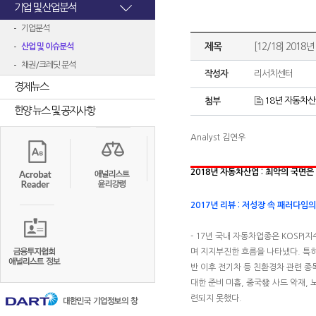
기업 및 산업분석
기업분석
제목
[12/18] 20
산업 및 이슈분석
채권/크레딧 분석
작성자
리서치센터
경제뉴스
18년 자동차산업
첨부
한양 뉴스 및 공지사항
Analyst 김연우
2018년 자동차산업 : 최악의 국면은
2017년 리뷰 : 저성장 속 패러다임
- 17년 국내 자동차업종은 KOSP
며 지지부진한 흐름을 나타냈다. 특
반 이후 전기차 등 친환경차 관련 
대한 준비 미흡, 중국發 사드 악재,
련되지 못했다.