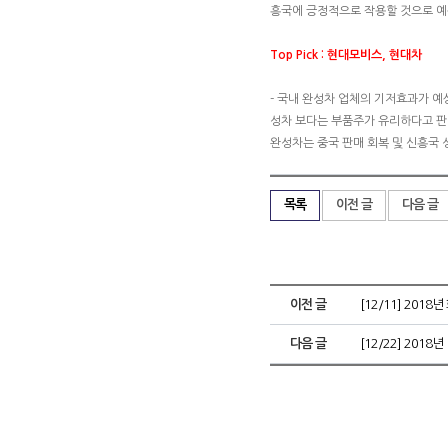
흥국에 긍정적으로 작용할 것으로 예
Top Pick : 현대모비스, 현대차
- 국내 완성차 업체의 기저효과가 예
성차 보다는 부품주가 유리하다고 판단
완성차는 중국 판매 회복 및 신흥국 
목록
이전 글
다음 글
이전 글
[12/11] 201
다음 글
[12/22] 2018년 