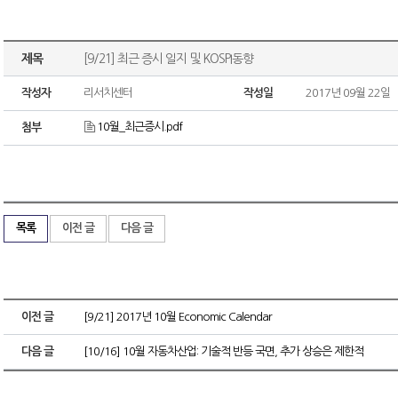
제목
[9/21] 최근 증시 일지 및 KOSPI동향
작성자
리서치센터
작성일
2017년 09월 22일
10월_최근증시.pdf
첨부
목록
이전 글
다음 글
이전 글
[9/21] 2017년 10월 Economic Calendar
다음 글
[10/16] 10월 자동차산업: 기술적 반등 국면, 추가 상승은 제한적