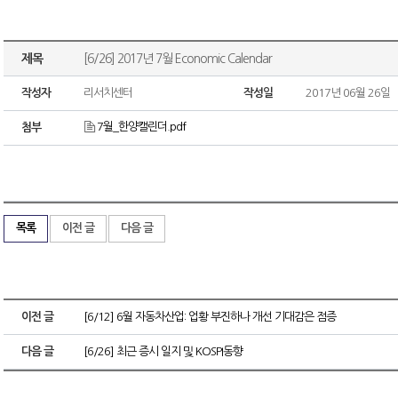
제목
[6/26] 2017년 7월 Economic Calendar
작성자
리서치센터
작성일
2017년 06월 26일
7월_한양캘린더.pdf
첨부
목록
이전 글
다음 글
이전 글
[6/12] 6월 자동차산업: 업황 부진하나 개선 기대감은 점증
다음 글
[6/26] 최근 증시 일지 및 KOSPI동향