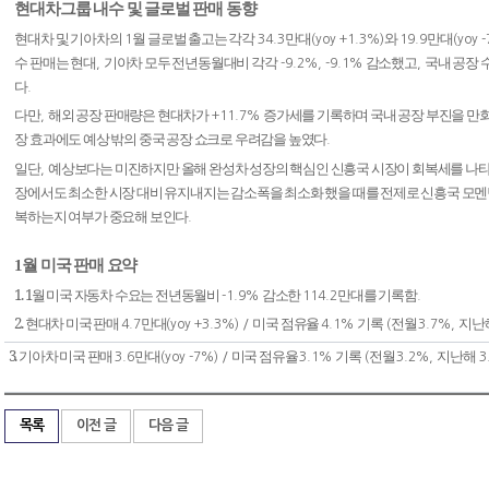
현대차그룹 내수 및 글로벌 판매 동향
현대차 및 기아차의
월 글로벌 출고는 각각
만대
와
만대
1
34.3
(yoy +1.3%)
19.9
(yoy 
수 판매는 현대
기아차 모두 전년동월대비 각각
감소했고
국내 공장 
,
-9.2%, -9.1%
,
다
.
다만
해외 공장 판매량은 현대차가
증가세를 기록하며 국내 공장 부진을 만
,
+11.7%
장 효과에도 예상 밖의 중국 공장 쇼크로 우려감을 높였다
.
일단
예상보다는 미진하지만 올해 완성차 성장의 핵심인 신흥국 시장이 회복세를 나
,
장에서도 최소한 시장 대비 유지내지는 감소폭을 최소화 했을 때를 전제로 신흥국 모
복하는지 여부가 중요해 보인다
.
1
월 미국 판매 요약
1. 1
월 미국 자동차 수요는 전년동월비
감소한
만대를 기록함
-1.9%
114.2
.
2.
현대차 미국 판매
만대
미국 점유율
기록
전월
지난
4.7
(yoy +3.3%) /
4.1%
(
3.7%,
3.
기아차 미국 판매
만대
미국 점유율
기록
전월
지난해
3.6
(yoy -7%) /
3.1%
(
3.2%,
3
목록
이전 글
다음 글