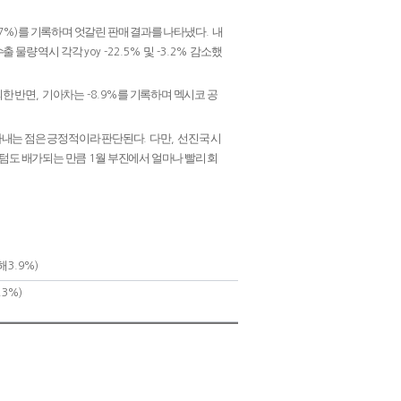
를 기록하며 엇갈린 판매 결과를 나타냈다
내
-7%)
.
수출 물량 역시 각각
및
감소했
yoy -22.5%
-3.2%
회한 반면
기아차는
를 기록하며 멕시코 공
,
-8.9%
타내는 점은 긍정적이라 판단된다
다만
선진국 시
.
,
멘텀도 배가되는 만큼
월 부진에서 얼마나 빨리 회
1
해
3.9%)
.3%)