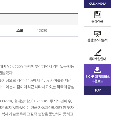
조회
12039
 대비
매력이 부각되면서 의미 있는 반등
Valuation
 반납했다
.
를 기점으로 각각
에서
사이를 최저점
-11%
-15%
아 보이는 시점이며 최근 나타나고 있는 외국계 중심
TOP
현대모비스
의 투자의견 매수
000270),
(012330)
,
은 쉽지 않아 보이는 만큼 자동차산업에 대한 투자
 회복세가 슬로우하고 질적 성장을 동반하지 못하고