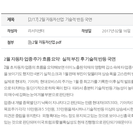
제목
[2/17] 2월 자동차산업: 기술적 반등 국면
작성자
리서치센터
작성일
2017년 02월 16일
2월 자동차산업.pdf
첨부
2
월 자동차 업종 주가 흐름 요약
실적 부진 후 기술적 반등 국면
:
2
월 초 자동차 업종의 흐름을 요약해보면 이미 노출된 악재의 영향력 감소 속에 타 업종
을 보이기도 했지만
분기 실적 쇼크과
월 판매 부진이 맞물리며 상승 폭을 고스란히
4
1
실제로 현대차
기아차
현대모비스의 주가는
월 중 최고가를 기록한 이후 실적 발표
,
,
1
으로 터치하는 등 단기적으로 하락 폭이 컸다
따라서 충분히 기술적 반등 가능성이 높
.
의 매수세 강화는 눈여겨볼 부분으로 판단된다
.
업종내 개별 종목별 단기 낙폭이 지나치다고 판단되는 만큼 현대차
기아차
(005380),
(
목표주가 각각
만원과
만원
만원을 제시하나 기술적 반등 이상의 상승세 시현
18
5.5
, 33
의견은 중립을 유지한다
외형 확대는 어느 정도 유지되고 있는 것으로 보이나 신흥국
.
있는 것으로 판단되며 미국 트럼프發 불확실성도 현재 진행형으로 판단되기 때문이다
.