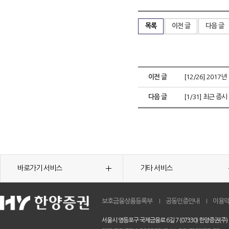
목록
이전 글
다음 글
이전 글
[12/26] 2017년 
다음 글
[1/31] 최근 증시
바로가기 서비스
기타 서비스
보호금융상품등록부
공동인증안내
이용
서울시 영등포구 국제금융로 6길 7 (07330) 한양증권(주)