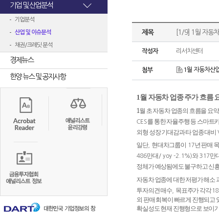
기업 및 산업분석
기업분석
제목
[1/9] 1월 자
산업 및 이슈분석
채권/크레딧 분석
작성자
리서치센터
경제뉴스
1월 자동차산업.
첨부
한양 뉴스 및 공지사항
1
월 자동차 업종 주가 흐름 
1
월 초 자동차 업종의 흐름을 요
를 통한 자율주행 등 스마트
CES
외형 성장 기대감과 타 업종 대비
일단
현대차그룹이
년 판매 
,
17
만대
와
만
486
/ yoy -2.1%)
317
정체가 예상됨에도 불구하고 신흥
자동차 업종에 대한 저평가 해소 
투자의견 매수
목표주가 각각
,
18
외 판매 회복이 빠르게 진행되고 
확실성도 현재 진행형으로 보이