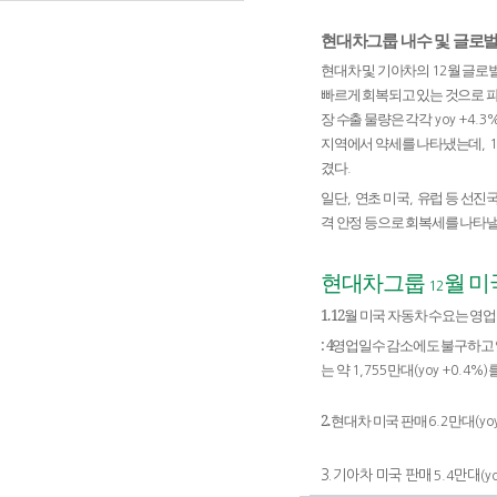
현대차그룹 내수 및 글로벌
현대차 및 기아차의
월 글로
12
빠르게 회복되고 있는 것으로 
장 수출 물량은 각각
yoy +4.3
지역에서 약세를 나타냈는데
, 
겼다
.
일단
연초 미국
유럽 등 선진
,
,
격 안정 등으로 회복세를 나타낼
현대차그룹
월 미
12
1. 12
월 미국 자동차 수요는 영
: 4
영업일수 감소에도 불구하고 
는 약
만대
1,755
(yoy +0.4%)
2.
현대차 미국 판매
만대
6.2
(yo
3.
기아차 미국 판매
만대
5.4
(y