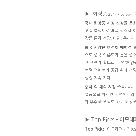
▶
화장품
–
2017 Preview
국내 화장품 시장 성장률 둔
고객 충성도로 매출 성장세 
장률 둔화 전망
다만
온라인
.
,
중국 시장은 여전히 매력적
:
으로 중국 의존도가 높은 중
격 경쟁력 확보로 큰 영향 없
로컬 업체로의 공급 확대 전
성장 지속 기대
중국 외 해외 시장 주목
국내
:
열풍으로 아세안 지역에서의 
와 우수한 품질로 한국 화장
▶
Top Picks
–
아모레
Top Picks:
아모레퍼시픽
(0