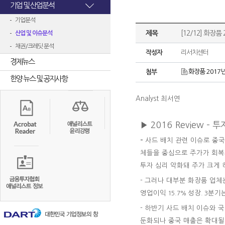
기업 및 산업분석
기업분석
제목
[12/12] 화장
산업 및 이슈분석
채권/크레딧 분석
작성자
리서치센터
경제뉴스
화장품 2017년
첨부
한양 뉴스 및 공지사항
Analyst 최서연
▶
2016 Review
–
투
-
사드 배치 관련 이슈로 중
체들을 중심으로 주가가 회
투자 심리 악화돼 주가 크게 
-
그러나 대부분
화장품 업체
영업이익
성장
분기
15.7%
. 3
-
하반기 사드 배치 이슈와 국
둔화되나 중국 매출은 확대될