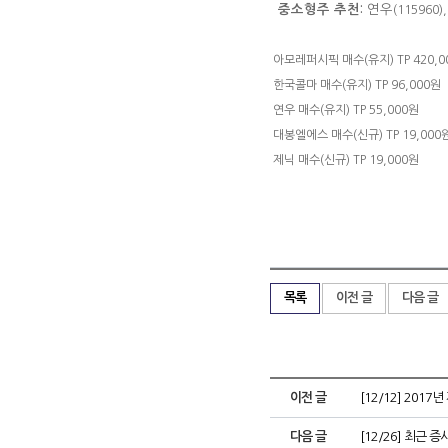
중소형주 추천
연우
:
(115960)
아모레퍼시픽 매수(유지) TP 420,0
한국콜마 매수(유지) TP 96,000원
연우 매수(유지) TP 55,000원
대봉엘에스 매수(신규) TP 19,000
제닉 매수(신규) TP 19,000원
목록
이전 글
다음 글
이전 글
[12/12] 201
다음 글
[12/26] 최근 증