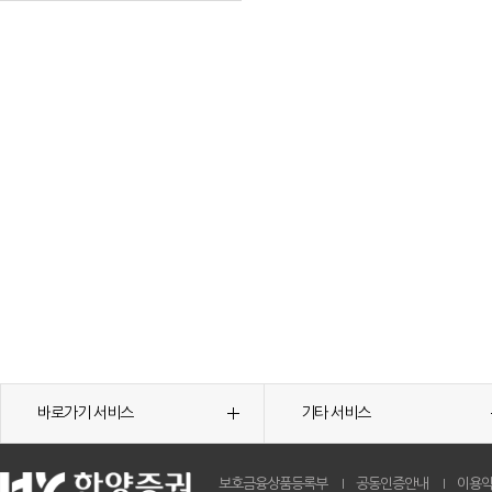
바로가기 서비스
기타 서비스
보호금융상품등록부
공동인증안내
이용