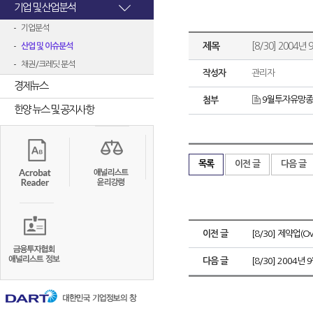
기업 및 산업분석
기업분석
제목
[8/30] 2004
산업 및 이슈분석
채권/크레딧 분석
작성자
관리자
경제뉴스
9월투자유망종목
첨부
한양 뉴스 및 공지사항
목록
이전 글
다음 글
이전 글
[8/30] 제약업(O
다음 글
[8/30] 2004년