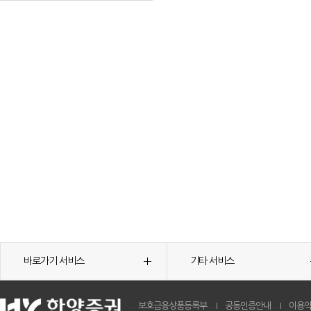
바로가기 서비스
기타 서비스
보호금융상품등록부
공동인증안내
이용