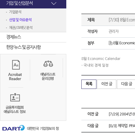
기업 및 산업분석
기업분석
제목
[7/30] 8월 Econ
산업 및 이슈분석
채권/크레딧 분석
작성자
관리자
경제뉴스
8월 Economic
첨부
한양 뉴스 및 공지사항
8월 Economic Calendar
- 국내외 경제 일정
목록
이전 글
다음 글
이전 글
[7/29] 2004년
다음 글
[8/3] 제약업: 