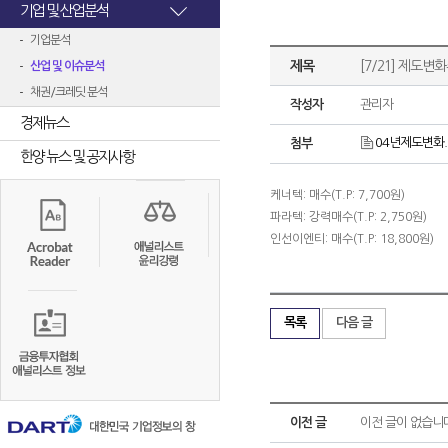
기업 및 산업분석
기업분석
제목
[7/21] 제도
산업 및 이슈분석
채권/크레딧 분석
작성자
관리자
경제뉴스
04년제도변화.
첨부
한양 뉴스 및 공지사항
케너텍: 매수(T.P: 7,700원)
파라텍: 강력매수(T.P: 2,750원)
인선이엔티: 매수(T.P: 18,800원)
목록
다음 글
이전 글
이전 글이 없습니