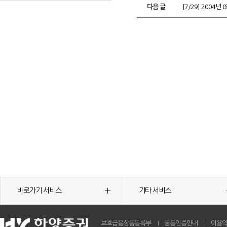
다음 글
[7/29] 2004
바로가기 서비스
기타 서비스
보호금융상품등록부
공동인증안내
이용