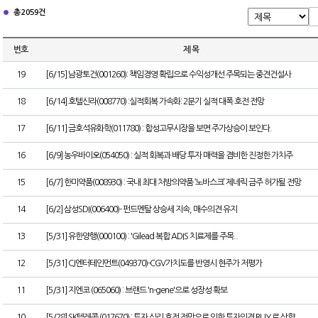
총 2059건
번호
제 목
19
[6/15] 남광토건(001260): 책임경영 확립으로 수익성개선 주목되는 중견건설사
18
[6/14] 호텔신라(008770) :실적회복 가속화: 2분기 실적 대폭 호전 전망
17
[6/11] 금호석유화학(011780) : 합성고무시장을 보면 주가상승이 보인다.
16
[6/9] 농우바이오(054050) : 실적 회복과 배당 투자 매력을 겸비한 진정한 가치주
15
[6/7] 한미약품(008930) : 국내 최대 처방의약품 ‘노바스크’ 제네릭 금주 허가될 전망
14
[6/2] 삼성SDI(006400)- 펀드멘탈 상승세 지속, 매수의견 유지
13
[5/31] 유한양행(000100) : 'Gilead 복합 ADIS 치료제를 주목..
12
[5/31] CJ엔터테인먼트(049370)-CGV가치도를 반영시 현주가 저평가
11
[5/31] 지엔코 (065060) : 브랜드 'n-gene'으로 성장성 확보
10
[5/28] SK텔레콤 (017670) : 투자 심리 호전 전망으로 인한 투자의견 BUY 로 상향