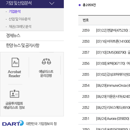
기업 및 산업분석
총 2059건
기업분석
산업 및 이슈분석
번호
채권/크레딧 분석
2059
[07/22] 엔알비(475230
경제뉴스
2058
[07/16] 비아트론(1410
한양 뉴스 및 공지사항
2057
[07/10] DMS(068790
2056
[07/08] 오텍(067170
2055
[07/02] 감성코퍼레이션(03
2054
[06/29] ImmuneOncia (424
2053
[06/29] 이뮨온시아(424
2052
[06/25] 리브스메드(491
2051
[06/24] Aurora (039830) 
2050
[06/24] 오로라(03983