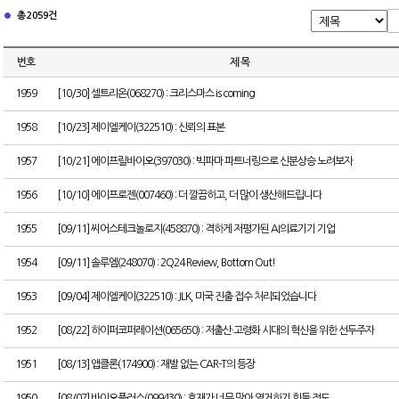
총 2059건
번호
제 목
1959
[10/30] 셀트리온(068270) : 크리스마스 is coming
1958
[10/23] 제이엘케이(322510) : 신뢰의 표본
1957
[10/21] 에이프릴바이오(397030) : 빅파마 파트너링으로 신분상승 노려보자
1956
[10/10] 에이프로젠(007460) : 더 깔끔하고, 더 많이 생산해드립니다
1955
[09/11] 씨어스테크놀로지(458870) : 격하게 저평가된 AI의료기기 기업
1954
[09/11] 솔루엠(248070) : 2Q24 Review, Bottom Out!
1953
[09/04] 제이엘케이(322510) : JLK, 미국 진출 접수 처리되었습니다
1952
[08/22] 하이퍼코퍼레이션(065650) : 저출산·고령화 시대의 혁신을 위한 선두주자
1951
[08/13] 앱클론(174900) : 재발 없는 CAR-T의 등장
1950
[08/07] 바이오플러스(099430) : 호재가 너무 많아 열거하기 힘들 정도...