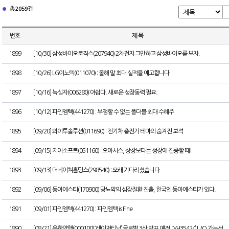
총 2059건
번호
제 목
1899
[10/30] 삼성바이오로직스(207940):2차전지 그만하고 삼성바이오를 보자.
1898
[10/26] LG이노텍(011070) : 올해 말 최대 실적을 예고합니다
1897
[10/16] 녹십자(006280):아쉽다. 새로운 성장동력 필요.
1896
[10/12] 파인엠텍(441270) : 부정할 수 없는 폴더블 최대 수혜주
1895
[09/20] 와이투솔루션(011690) : 전기차 충전기 테마의 숨겨진 보석
1894
[09/15] 지어소프트(051160) : 오아시스, 상장보다는 성장에 집중할 때!
1893
[09/13] 더네이쳐홀딩스(298540) : 오래 기다리셨습니다.
1892
[09/06] 동아에스티(170900):당뇨약의 심장질환 진출, 한국엔 동아에스티가 있다.
1891
[09/01] 파인엠텍(441270) : 파인엠텍 is Fine
1890
[08/21] 유한양행(000100):‘레이저티닙’ 글로벌 3상 발표 예정. ‘YH35424’ L/O 가능성.