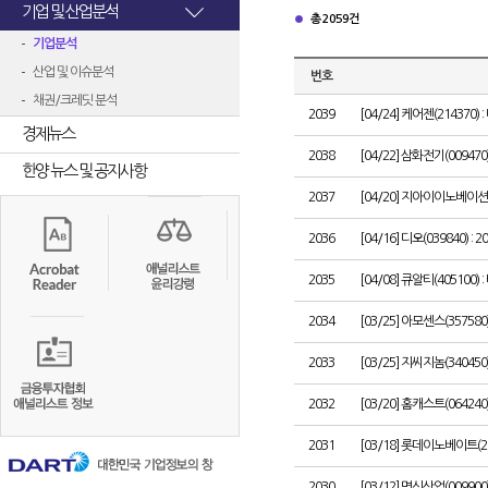
기업 및 산업분석
총 2059건
기업분석
산업 및 이슈분석
번호
채권/크레딧 분석
2039
[04/24] 케어젠(21437
경제뉴스
2038
[04/22] 삼화전기(009
한양 뉴스 및 공지사항
2037
[04/20] 지아이이노베이션(
2036
[04/16] 디오(039840)
2035
[04/08] 큐알티(405100
2034
[03/25] 아모센스(35758
2033
[03/25] 지씨지놈(3404
2032
[03/20] 홈캐스트(064
2031
[03/18] 롯데이노베이트(
2030
[03/12] 명신산업(0099