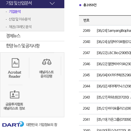
기업 및 산업분석
총 2059건
기업분석
산업 및 이슈분석
번호
채권/크레딧 분석
2049
[06/24] SamyangBiophar
경제뉴스
2048
[06/24] 삼양바이오팜(01
한양 뉴스 및 공지사항
2047
[06/22] L&C Bio (290650)
2046
[06/22] 엘앤씨바이오(29
2045
[06/04] KX하이텍(0529
2044
[06/02] 세아메카닉스(396
2043
[05/27] 파워넷(037030)
2042
[05/21] 바이오플러스(09
2041
[05/19] 가온그룹(0788
2040
[04/30] 핌스(347770)