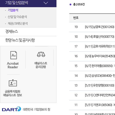
기업 및 산업분석
총 2059건
기업분석
산업 및 이슈분석
번호
채권/크레딧 분석
19
[6/15] 남광토건(0012
경제뉴스
18
[6/14] 호텔신라(00877
한양 뉴스 및 공지사항
17
[6/11] 금호석유화학(01
16
[6/9] 농우바이오(0540
15
[6/7] 한미약품(008930
14
[6/2] 삼성SDI(00640
13
[5/31] 유한양행(000100) 
12
[5/31] CJ엔터테인먼트(
11
[5/31] 지엔코 (065060)
10
[5/28] SK텔레콤 (0176