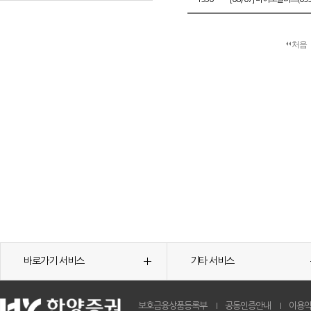
처음
바로가기 서비스
기타 서비스
보호금융상품등록부
공동인증안내
이용