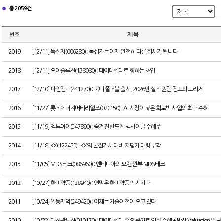
총 2059건
번호
제 목
2019
[12/11] 녹십자(006280) : 녹십자는 이제 완전히 다른 회사가 됩니다
2018
[12/11] 오이솔루션(138080) : 데이터센터로 향하는 초입
2017
[12/10] 파인엠텍(441270) : 북미 폴더블 출시, 2026년 실적 퀀텀 점프의 트리거
2016
[11/27] 롯데에너지머티리얼즈(020150) : AI 시장이 낳은 회로박 사업의 최대 수혜
2015
[11/19] 엠투아이(347890) : 숨겨진 반도체 빅사이클 수혜주
2014
[11/18] KX(122450) : KX의 본질가치 대비 저평가 매력 부각
2013
[11/05] MDS테크(086960) : 엔비디아의 오랜 깐부 MDS테크
2012
[10/27] 한미약품(128940) : 연말은 한미약품의 시기다
2011
[10/24] 일동제약(249420) : 이제는 기술이전이 오고 있다
2010
[10/22] 대한광통신(010170) : 데이터센터 수요 증가로 인한 수혜 + 방산 Valuation은 