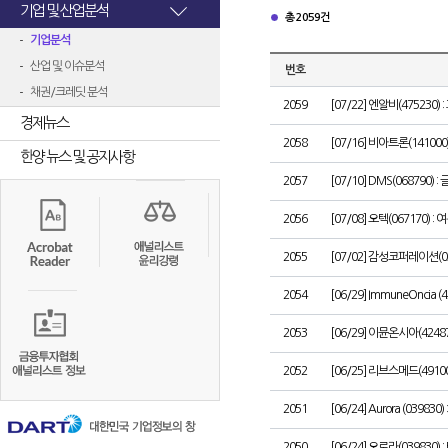
기업 및 산업분석
총 2059건
기업분석
산업 및 이슈분석
번호
채권/크레딧 분석
2059
[07/22] 엔알비(475230
경제뉴스
2058
[07/16] 비아트론(1410
한양 뉴스 및 공지사항
2057
[07/10] DMS(068790
2056
[07/08] 오텍(067170
2055
[07/02] 감성코퍼레이션(03
2054
[06/29] ImmuneOncia (424
2053
[06/29] 이뮨온시아(424
2052
[06/25] 리브스메드(491
2051
[06/24] Aurora (039830) 
2050
[06/24] 오로라(03983