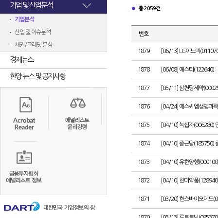
기업 및 산업분석
총 2059건
기업분석
산업 및 이슈분석
번호
채권/크레딧 분석
1879
[06/13] LG이노텍(01107
경제뉴스
1878
[06/08] 예스티(122640
한양 뉴스 및 공지사항
1877
[05/11] 삼천당제약(0002
1876
[04/24] 에스씨엠생명과학(
1875
[04/10] 녹십자(00628
1874
[04/10] 종근당(1857
1873
[04/10] 유한양행(0001
1872
[04/10] 한미약품(1289
1871
[03/20] 한스바이오메드(
1870
[03/13] 루트로닉(0853