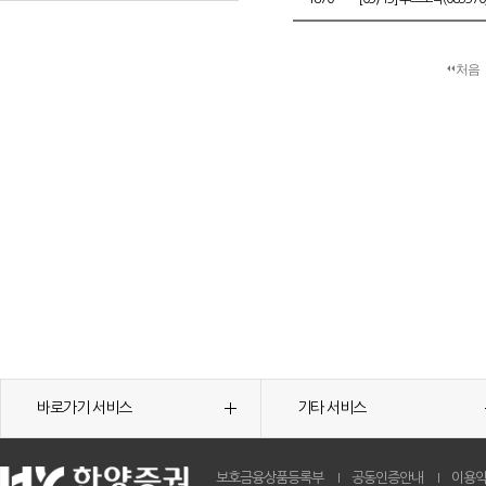
처음
바로가기 서비스
기타 서비스
보호금융상품등록부
공동인증안내
이용