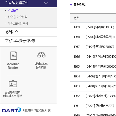
기업 및 산업분석
총 2059건
기업분석
산업 및 이슈분석
번호
채권/크레딧 분석
1939
[05/08] 아이텍(119830
경제뉴스
1938
[05/02] 와이투솔루션(01
한양 뉴스 및 공지사항
1937
[04/22] 퓨쳐켐(220100
1936
[04/16] 제이스텍(090470
1935
[04/11] 메디프론(06565
1934
[04/02] 한스바이오메드(0
1933
[04/01] 에스바이오메딕스
1932
[03/25] 싸이토젠(21733
1931
[03/20] 큐라클(36527
1930
[03/20] 한성크린텍(0669