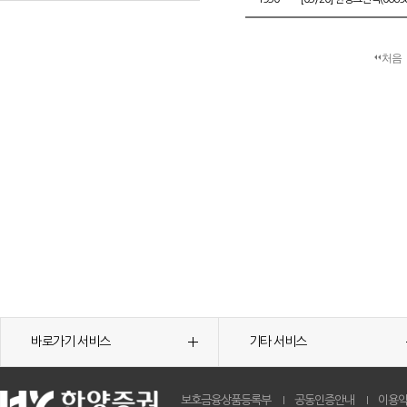
처음
바로가기 서비스
기타 서비스
보호금융상품등록부
공동인증안내
이용