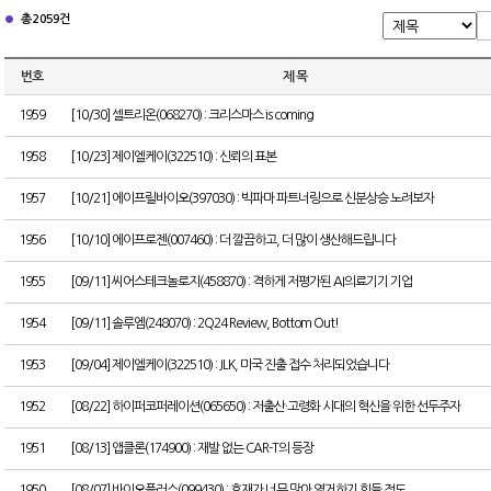
총 2059건
번호
제 목
1959
[10/30] 셀트리온(068270) : 크리스마스 is coming
1958
[10/23] 제이엘케이(322510) : 신뢰의 표본
1957
[10/21] 에이프릴바이오(397030) : 빅파마 파트너링으로 신분상승 노려보자
1956
[10/10] 에이프로젠(007460) : 더 깔끔하고, 더 많이 생산해드립니다
1955
[09/11] 씨어스테크놀로지(458870) : 격하게 저평가된 AI의료기기 기업
1954
[09/11] 솔루엠(248070) : 2Q24 Review, Bottom Out!
1953
[09/04] 제이엘케이(322510) : JLK, 미국 진출 접수 처리되었습니다
1952
[08/22] 하이퍼코퍼레이션(065650) : 저출산·고령화 시대의 혁신을 위한 선두주자
1951
[08/13] 앱클론(174900) : 재발 없는 CAR-T의 등장
1950
[08/07] 바이오플러스(099430) : 호재가 너무 많아 열거하기 힘들 정도...