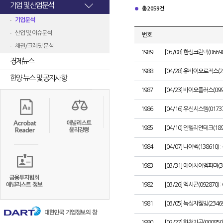
기업 및 산업분석
총 2059건
기업분석
산업 및 이슈분석
번호
채권/크레딧 분석
1989
[05/08] 한성크린텍(06698
경제뉴스
1988
[04/28] 유바이오로직스(2
한양 뉴스 및 공지사항
1987
[04/23] 바이오플러스(0
1986
[04/16] 우신시스템(01
1985
[04/10] 인텔리안테크(18
1984
[04/07] 나이벡(138610)
1983
[03/31] 에이치이엠파마(37
1982
[03/26] 엑시콘(092870)
1981
[03/05] 녹십자웰빙(234
1980
[02/27] 화천기공(00085