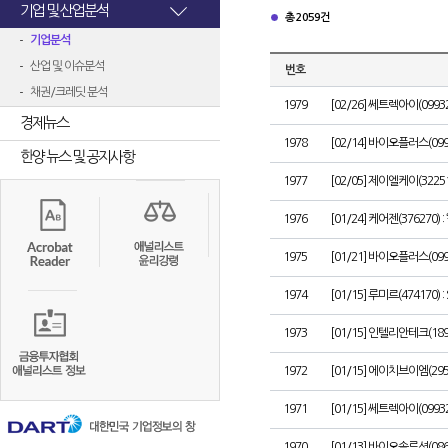
기업 및 산업분석
총 2059건
기업분석
산업 및 이슈분석
번호
채권/크레딧 분석
1979
[02/26] 쎄트렉아이(099
경제뉴스
1978
[02/14] 바이오플러스(09943
한양 뉴스 및 공지사항
1977
[02/05] 제이엘케이(3225
1976
[01/24] 케어젠(376270
1975
[01/21] 바이오플러스(099
1974
[01/15] 루미르(474170
1973
[01/15] 인텔리안테크(1
1972
[01/15] 에이치브이엠(2
1971
[01/15] 쎄트렉아이(099
1970
[01/13] 바이오솔루션(08