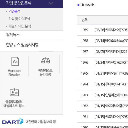
기업 및 산업분석
총 2059건
기업분석
산업 및 이슈분석
번호
채권/크레딧 분석
1979
[02/26] 쎄트렉아이(099
경제뉴스
1978
[02/14] 바이오플러스(09943
한양 뉴스 및 공지사항
1977
[02/05] 제이엘케이(3225
1976
[01/24] 케어젠(376270
1975
[01/21] 바이오플러스(099
1974
[01/15] 루미르(474170
1973
[01/15] 인텔리안테크(1
1972
[01/15] 에이치브이엠(2
1971
[01/15] 쎄트렉아이(099
1970
[01/13] 바이오솔루션(08