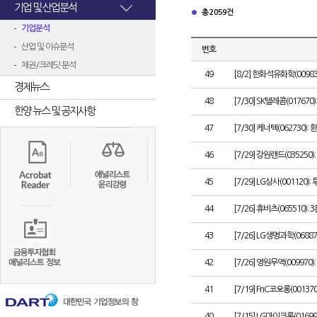
기업 및 산업분석
총 2059건
기업분석
산업 및 이슈분석
번호
채권/크레딧 분석
49
[8/2] 한화석유화학(0098
경제뉴스
48
[7/30] SK텔레콤(0176
한양 뉴스 및 공지사항
47
[7/30] 케너텍(06273
46
[7/29] 강원랜드(035250
45
[7/29] LG상사(00112
44
[7/26] 휴비츠(065510)
43
[7/26] LG생명과학(068870)
42
[7/26] 영원무역(009970)
41
[7/19] FnC코오롱(00137
40
[7/15] LG마이크론(01