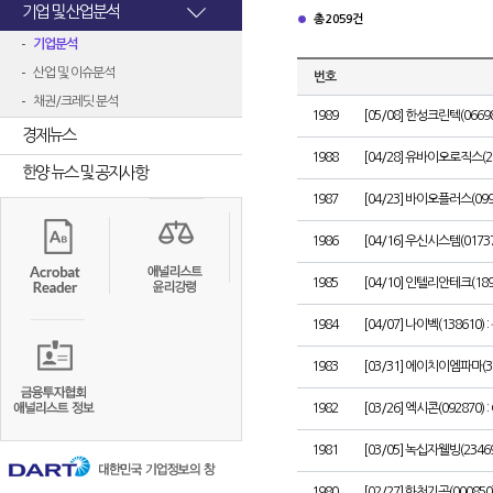
기업 및 산업분석
총 2059건
기업분석
산업 및 이슈분석
번호
채권/크레딧 분석
1989
[05/08] 한성크린텍(06698
경제뉴스
1988
[04/28] 유바이오로직스(2
한양 뉴스 및 공지사항
1987
[04/23] 바이오플러스(0
1986
[04/16] 우신시스템(01
1985
[04/10] 인텔리안테크(18
1984
[04/07] 나이벡(138610)
1983
[03/31] 에이치이엠파마(37
1982
[03/26] 엑시콘(092870)
1981
[03/05] 녹십자웰빙(234
1980
[02/27] 화천기공(00085