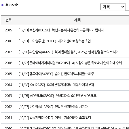
총 2059건
번호
제 목
2019
[12/11] 녹십자(006280) : 녹십자는 이제 완전히 다른 회사가 됩니다
2018
[12/11] 오이솔루션(138080) : 데이터센터로 향하는 초입
2017
[12/10] 파인엠텍(441270) : 북미 폴더블 출시, 2026년 실적 퀀텀 점프의 트리거
2016
[11/27] 롯데에너지머티리얼즈(020150) : AI 시장이 낳은 회로박 사업의 최대 수혜
2015
[11/19] 엠투아이(347890) : 숨겨진 반도체 빅사이클 수혜주
2014
[11/18] KX(122450) : KX의 본질가치 대비 저평가 매력 부각
2013
[11/05] MDS테크(086960) : 엔비디아의 오랜 깐부 MDS테크
2012
[10/27] 한미약품(128940) : 연말은 한미약품의 시기다
2011
[10/24] 일동제약(249420) : 이제는 기술이전이 오고 있다
2010
[10/22] 대한광통신(010170) : 데이터센터 수요 증가로 인한 수혜 + 방산 Valuation은 