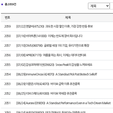
총 2059건
번호
제 목
2059
[07/22] 엔알비(475230) : 과도한 시장 할인 이후, 가장 강한 반등 후보
2058
[07/16] 비아트론(141000) : 이제는 반도체 장비 회사입니다
2057
[07/10] DMS(068790) : 글로벌 세정 1위 기업, 유리기판으로 확장
2056
[07/08] 오텍(067170) : 여름을 파는 회사, 이제는 데이터센터로
2055
[07/02] 감성코퍼레이션(036620) : Snow Peak의 감성을 느껴보세요
2054
[06/29] ImmuneOncia (424870) : A Standout Pick Post Biotech Selloff
2053
[06/29] 이뮨온시아(424870) : 바이오 급락 이후 추천종목
2052
[06/25] 리브스메드(491000) : 바이오 약세장 추천종목
2051
[06/24] Aurora (039830) : A Standout Performance Even in a Tech-Driven Market
2050
[06/24] 오로라(039830) : 테크 장에서도 돋보이는 엄중한 실적