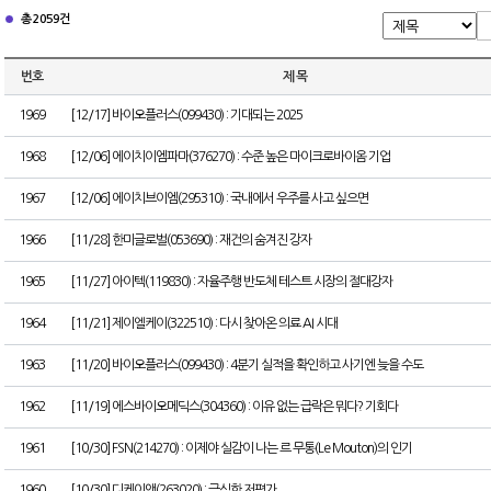
총 2059건
번호
제 목
1969
[12/17] 바이오플러스(099430) : 기대되는 2025
1968
[12/06] 에이치이엠파마(376270) : 수준 높은 마이크로바이옴 기업
1967
[12/06] 에이치브이엠(295310) : 국내에서 우주를 사고 싶으면
1966
[11/28] 한미글로벌(053690) : 재건의 숨겨진 강자
1965
[11/27] 아이텍(119830) : 자율주행 반도체 테스트 시장의 절대강자
1964
[11/21] 제이엘케이(322510) : 다시 찾아온 의료 AI 시대
1963
[11/20] 바이오플러스(099430) : 4분기 실적을 확인하고 사기엔 늦을 수도
1962
[11/19] 에스바이오메딕스(304360) : 이유 없는 급락은 뭐다? 기회다
1961
[10/30] FSN(214270) : 이제야 실감이 나는 르 무통(Le Mouton)의 인기
1960
[10/30] 디케이앤(263020) : 극심한 저평가