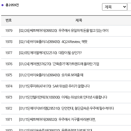
총 2059건
번호
제 목
1979
[02/26] 쎄트렉아이(099320) : 우주에서 유일하게 돈을 벌고 있는 아이
1978
[02/14] 바이오플러스(099430) : 4Q24 Review, 잭팟
1977
[02/05] 제이엘케이(322510) : 대장이 될 상인가?
1976
[01/24] 케어젠(376270) : ‘근육증가’ 메가트렌드에 올라탄 기업
1975
[01/21] 바이오플러스(099430) : 숫자로 보여줄 때
1974
[01/15] 루미르(474170) : SAR 위성은 우리가 잘합니다
1973
[01/15] 인텔리안테크(189300) : 이제는 위성으로 인터넷 사용합니다
1972
[01/15] 에이치브이엠(295310) : 단언컨대, 첨단금속은 우주에 필수적이다
1971
[01/15] 쎄트렉아이(099320) : 우주에서 지구를 바라본다면,
1970
[01/13] 바이오솔루션(086820) : 무릎관절염 치료제 기대