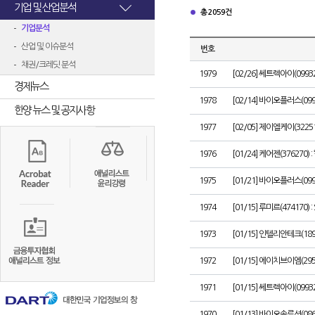
기업 및 산업분석
총 2059건
기업분석
산업 및 이슈분석
번호
채권/크레딧 분석
1979
[02/26] 쎄트렉아이(099
경제뉴스
1978
[02/14] 바이오플러스(09943
한양 뉴스 및 공지사항
1977
[02/05] 제이엘케이(3225
1976
[01/24] 케어젠(376270
1975
[01/21] 바이오플러스(099
1974
[01/15] 루미르(474170
1973
[01/15] 인텔리안테크(1
1972
[01/15] 에이치브이엠(2
1971
[01/15] 쎄트렉아이(099
1970
[01/13] 바이오솔루션(08