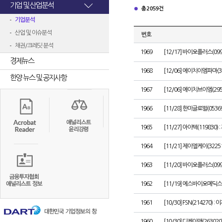
기업 및 산업분석
총 2059건
기업분석
산업 및 이슈분석
번호
채권/크레딧 분석
1969
[12/17] 바이오플러스(099
경제뉴스
1968
[12/06] 에이치이엠파마(
한양 뉴스 및 공지사항
1967
[12/06] 에이치브이엠(29
1966
[11/28] 한미글로벌(0536
1965
[11/27] 아이텍(11983
1964
[11/21] 제이엘케이(3225
1963
[11/20] 바이오플러스(09
1962
[11/19] 에스바이오메딕스(
1961
[10/30] FSN(214270)
1960
[10/30] 디케이앤(26302