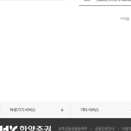
처음
바로가기 서비스
기타 서비스
보호금융상품등록부
공동인증안내
이용