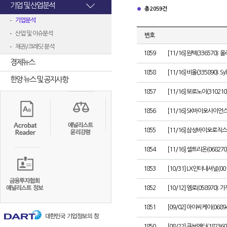
기업 및 산업분석
총 2059건
기업분석
산업 및 이슈분석
번호
채권/크레딧 분석
1859
[11/16] 원텍(336570
경제뉴스
1858
[11/16] 비올(335890): 
한양 뉴스 및 공지사항
1857
[11/16] 보로노이(3102
1856
[11/16] SK바이오사이언스
1855
[11/16] 삼성바이오로직스(
1854
[11/16] 셀트리온(0682
1853
[10/31] LX인터내셔널(0
1852
[10/12] 엠로(058970)
1851
[09/02] 아이씨케이(068
1850
[08/22] 큐브엔터(1823