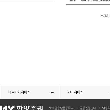
처음
바로가기 서비스
기타 서비스
보호금융상품등록부
공동인증안내
이용