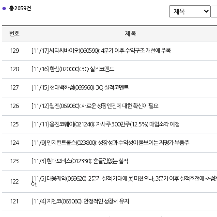
총 2059건
번호
제 목
129
[11/17] 씨티씨바이오(060590): 4분기 이후 수익구조 개선에 주목
128
[11/16] 한섬(020000): 3Q 실적코멘트
127
[11/15] 현대백화점(069960): 3Q 실적코멘트
126
[11/12] 웹젠(069080): 새로운 성장엔진에 대한 확신이 필요
125
[11/11] 웅진코웨이(021240): 자사주 300만주(12.5%) 매입소각 예정
124
[11/9] 인지컨트롤스(023800): 성장성과 수익성이 돋보이는 저평가 부품주
123
[11/3] 현대모비스(012330): 흔들림없는 실적
[11/5] 대웅제약(069620): 2분기 실적 기대에 못 미쳤으나, 3분기 이후 실적호전에 초점
122
야.
121
[11/4] 지엔코(065060): 안정적인 성장세 유지