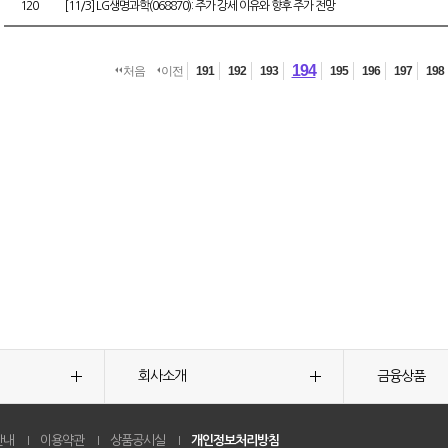
120
[11/3] LG생명과학(068870): 주가 강세 이유와 향후 주가 전망
194
처음
이전
191
192
193
195
196
197
198
회사소개
금융상품
안내
이용약관
상품공시실
개인정보처리방침